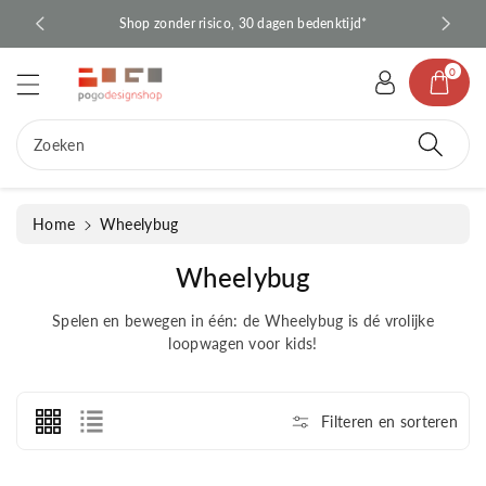
d
BE*
Shop zonder risico, 30 dagen bedenktijd*
Sn
e
c
0
o
n
te
Zoeken
n
t
Home
Wheelybug
C
Wheelybug
o
Spelen en bewegen in één: de Wheelybug is dé vrolijke
l
loopwagen voor kids!
l
e
c
Filteren en sorteren
t