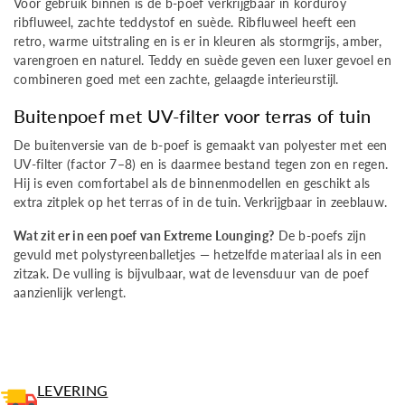
Voor gebruik binnen is de b-poef verkrijgbaar in korduroy
ribfluweel, zachte teddystof en suède. Ribfluweel heeft een
retro, warme uitstraling en is er in kleuren als stormgrijs, amber,
varengroen en naturel. Teddy en suède geven een luxer gevoel en
combineren goed met een zachte, gelaagde interieurstijl.
Buitenpoef met UV-filter voor terras of tuin
De buitenversie van de b-poef is gemaakt van polyester met een
UV-filter (factor 7–8) en is daarmee bestand tegen zon en regen.
Hij is even comfortabel als de binnenmodellen en geschikt als
extra zitplek op het terras of in de tuin. Verkrijgbaar in zeeblauw.
Wat zit er in een poef van Extreme Lounging?
De b-poefs zijn
gevuld met polystyreenballetjes — hetzelfde materiaal als in een
zitzak. De vulling is bijvulbaar, wat de levensduur van de poef
aanzienlijk verlengt.
LEVERING