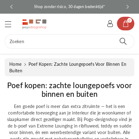
d
BE*
Shop zonder risico, 30 dagen bedenktijd*
Sn
e
c
0
o
n
te
Zoeken
n
t
Home
Poef Kopen: Zachte Loungepoefs Voor Binnen En
Buiten
C
Poef kopen: zachte loungepoefs voor
o
binnen en buiten
l
Een goede poef is meer dan extra zitruimte — het is een
l
comfortabele toevoeging aan je interieur die je woonkamer of
e
slaapkamer direct gezelliger maakt. Bij Pogo-designshop vind je
de b-poef van Extreme Lounging in ribfluweel, teddy en suède
c
voor binnen, én een weerbestendige variant voor buiten. Alle
t
poefs zijn gevuld met polystyreenballetjes en verkrijgbaar in