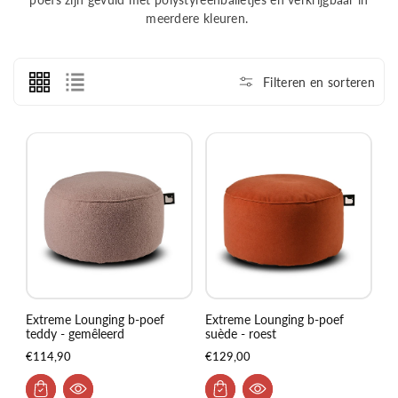
i
meerdere kleuren.
e
:
Filteren en sorteren
Extreme Lounging b-poef
Extreme Lounging b-poef
teddy - gemêleerd
suède - roest
€114,90
€129,00