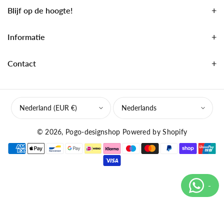
Blijf op de hoogte!
Informatie
Contact
Nederland (EUR €)
Nederlands
© 2026,
Pogo-designshop
Powered by Shopify
B
e
t
a
a
l
m
e