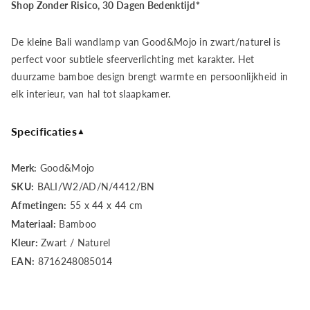
Good&amp;Mojo
Good&amp;Mojo
Shop Zonder Risico, 30 Dagen Bedenktijd*
Wandlamp
Wandlamp
De kleine Bali wandlamp van Good&Mojo in zwart/naturel is
Bali
Bali
perfect voor subtiele sfeerverlichting met karakter. Het
duurzame bamboe design brengt warmte en persoonlijkheid in
bamboe
bamboe
elk interieur, van hal tot slaapkamer.
nat./kap
nat./kap
Specificaties
▲
44x12cm
44x12cm
Merk:
Good&Mojo
zw./nat.,
zw./nat.,
SKU:
BALI/W2/AD/N/4412/BN
Afmetingen:
55 x 44 x 44 cm
S
S
Materiaal:
Bamboo
Kleur:
Zwart / Naturel
EAN:
8716248085014