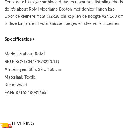
Een stoere basis gecombineerd met een warme uitstraling: dat is
Romi
Romi
de It's about RoMi vloerlamp Boston met donker linnen kap.
Door de kleinere maat (32x20 cm kap) en de hoogte van 160 cm
Vloerlamp
Vloerlamp
is deze lamp ideaal voor knusse hoekjes en sfeervolle accenten.
ijzer/zwart
ijzer/zwart
Specificaties
▲
Boston
Boston
Merk:
it's about RoMi
h.160cm/kap
h.160cm/kap
SKU:
BOSTON/F/B/3220/LD
Afmetingen:
30 x 32 x 160 cm
32x20cm,
32x20cm,
Materiaal:
Textile
donker
donker
Kleur:
Zwart
EAN:
8716248081665
linnen
linnen
LEVERING