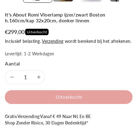
It's About Romi Vloerlamp ijzer/zwart Boston
h.160cm/kap 32x20cm, donker linnen
€299,00
Uitverkocht
Inclusief belasting.
Verzending
wordt berekend bij het afrekenen.
Levertijd: 1-2 Werkdagen
Aantal
Aantal
Aantal
verlagen
verhogen
Uitverkocht
voor
voor
Gratis Verzending Vanaf € 49 Naar NL En BE
It&#39;s
It&#39;s
Shop Zonder Risico, 30 Dagen Bedenktijd*
About
About