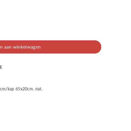
n aan winkelwagen
BE
Mojo
6cm/kap 65x20cm. nat.