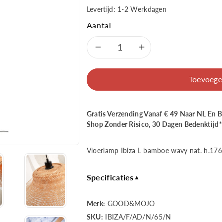
Levertijd: 1-2 Werkdagen
Aantal
Aantal
Aantal
verlagen
verhogen
Toevoege
voor
voor
Gratis Verzending Vanaf € 49 Naar NL En 
Good&amp;Mojo
Good&amp;
Shop Zonder Risico, 30 Dagen Bedenktijd*
Vloerlamp
Vloerlamp
Vloerlamp Ibiza L bamboe wavy nat. h.17
Ibiza
Ibiza
Specificaties
▲
L
L
bamboe
bamboe
Merk:
GOOD&MOJO
SKU:
IBIZA/F/AD/N/65/N