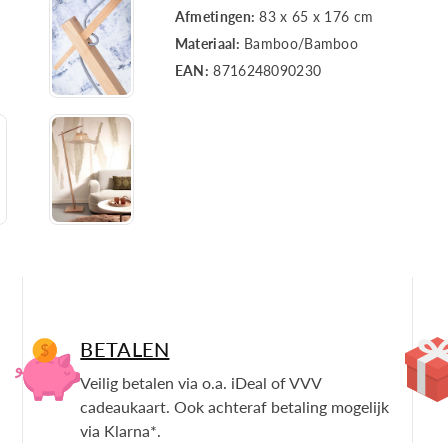
wavy
wavy
Afmetingen:
83 x 65 x 176 cm
Materiaal:
Bamboo/Bamboo
nat.
nat.
EAN:
8716248090230
h.176cm/kap
h.176cm/ka
65x20cm.
65x20cm.
nat.
nat.
BETALEN
Veilig betalen via o.a. iDeal of VVV
cadeaukaart. Ook achteraf betaling mogelijk
via Klarna*.