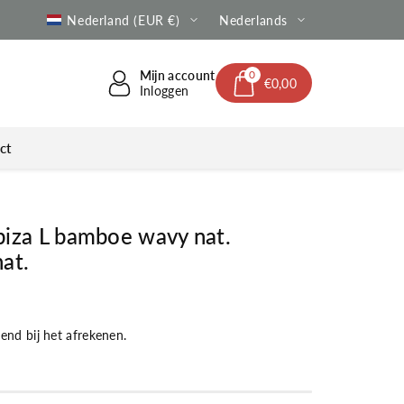
e verzending | Altijd met Track & Trace
Nederland (EUR €)
Nederlands
Mijn account
0
€0,00
Inloggen
ct
iza L bamboe wavy nat.
at.
nd bij het afrekenen.