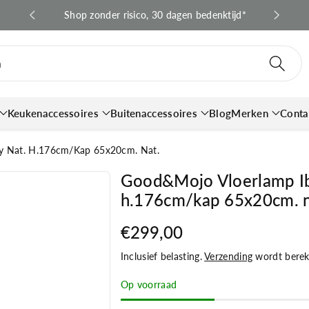
 en BE*
Shop zonder risico, 30 dagen bedenktijd*
Snell
n
Keukenaccessoires
Buitenaccessoires
Blog
Merken
Conta
y Nat. H.176cm/kap 65x20cm. Nat.
Good&Mojo Vloerlamp Ib
h.176cm/kap 65x20cm. n
€299,00
Inclusief belasting.
Verzending
wordt bereke
Op voorraad