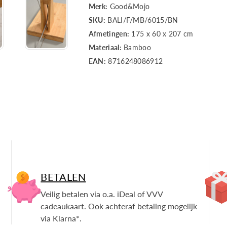
h.207cm/kap
h.207cm/ka
Merk:
Good&Mojo
SKU:
BALI/F/MB/6015/BN
60x15cm
60x15cm
Afmetingen:
175 x 60 x 207 cm
zw./nat.,
zw./nat.,
Materiaal:
Bamboo
EAN:
8716248086912
L
L
BETALEN
Veilig betalen via o.a. iDeal of VVV
cadeaukaart. Ook achteraf betaling mogelijk
via Klarna*.