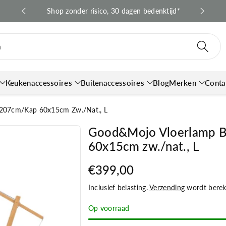
 en BE*
Shop zonder risico, 30 dagen bedenktijd*
Snell
n
Keukenaccessoires
Buitenaccessoires
Blog
Merken
Conta
.207cm/kap 60x15cm Zw./nat., L
Good&Mojo Vloerlamp Ba
60x15cm zw./nat., L
€399,00
Inclusief belasting.
Verzending
wordt bereke
Op voorraad