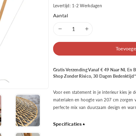
Levertijd: 1-2 Werkdagen
Aantal
Aantal
Aantal
verlagen
verhogen
Toevoege
voor
voor
Gratis Verzending Vanaf € 49 Naar NL En 
Good&amp;Mojo
Good&amp;
Shop Zonder Risico, 30 Dagen Bedenktijd*
Vloerlamp
Vloerlamp
Voor een statement in je interieur kies je
Bali
Bali
materialen en hoogte van 207 cm zorgen v
perfecte mix van duurzaam design en warm
bamboe
bamboe
Specificaties
nat.
nat.
▲