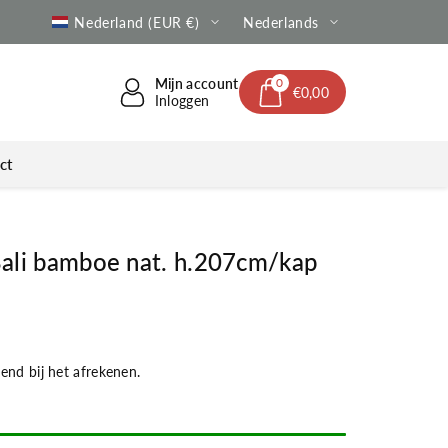
e verzending | Altijd met Track & Trace
Nederland (EUR €)
Nederlands
Mijn account
0
€0,00
Inloggen
ct
li bamboe nat. h.207cm/kap
nd bij het afrekenen.