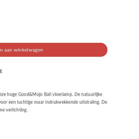
n aan winkelwagen
BE
Mojo
 deze hoge Good&Mojo Bali vloerlamp. De natuurlijke
oor een luchtige maar indrukwekkende uitstraling. De
e verlichting.