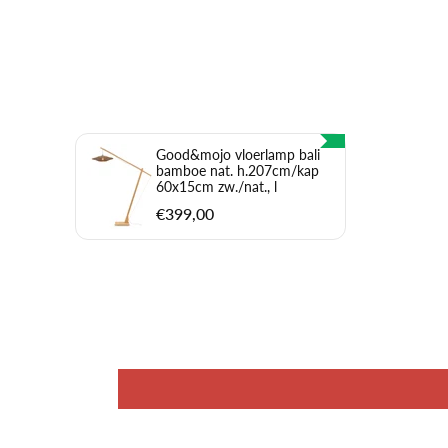
Good&mojo vloerlamp bali
bamboe nat. h.207cm/kap
60x15cm zw./nat., l
€399,00