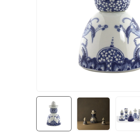
m
a
ti
e