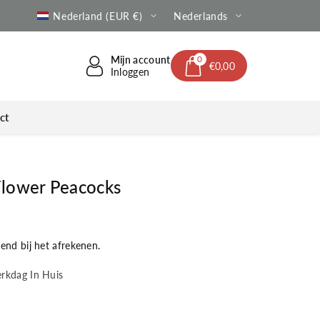
e verzending | Altijd met Track & Trace
Nederland (EUR €)
Nederlands
Mijn account
0
€0,00
Inloggen
ct
Flower Peacocks
nd bij het afrekenen.
erkdag In Huis