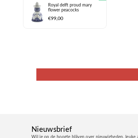
Royal delft proud mary
flower peacocks
€99,00
Nieuwsbrief
Wil je op de hoogte blijven over nieuwigheden, leuke 