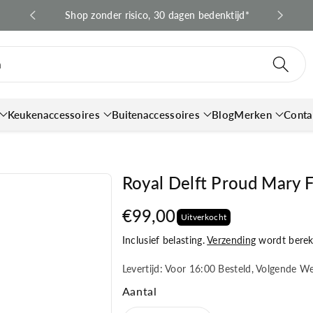
 en BE*
Shop zonder risico, 30 dagen bedenktijd*
Snell
n
Keukenaccessoires
Buitenaccessoires
Blog
Merken
Conta
Royal Delft Proud Mary 
€99,00
Uitverkocht
Inclusief belasting.
Verzending
wordt bereke
Levertijd: Voor 16:00 Besteld, Volgende W
Aantal