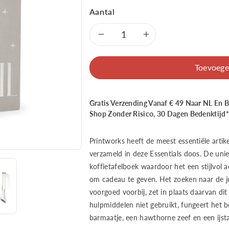
Aantal
Aantal
Aantal
verlagen
verhogen
Toevoege
voor
voor
Gratis Verzending Vanaf € 49 Naar NL En 
Printworks
Printworks
Shop Zonder Risico, 30 Dagen Bedenktijd*
The
The
Printworks heeft de meest essentiële artik
Essentials
Essentials
verzameld in deze Essentials doos. De unie
koffietafelboek waardoor het een stijlvol 
-
-
om cadeau te geven. Het zoeken naar de ju
voorgoed voorbij, zet in plaats daarvan dit
Drink
Drink
hulpmiddelen niet gebruikt, fungeert het bo
Tools
Tools
barmaatje, een hawthorne zeef en een ijst