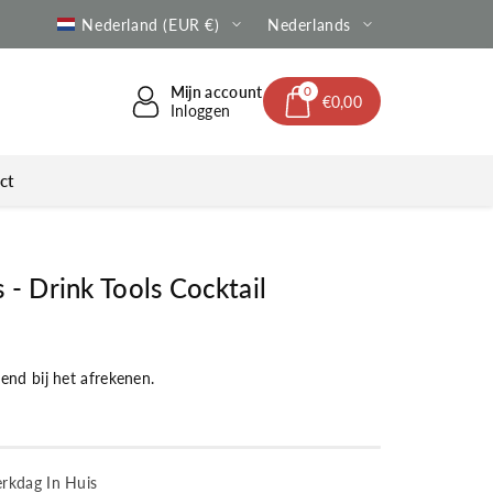
e verzending | Altijd met Track & Trace
Nederland (EUR €)
Nederlands
Mijn account
0
€0,00
Inloggen
ct
 - Drink Tools Cocktail
nd bij het afrekenen.
erkdag In Huis