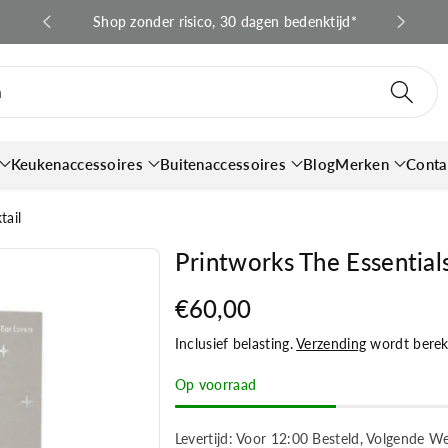
 en BE*
Shop zonder risico, 30 dagen bedenktijd*
Snell
n
Keukenaccessoires
Buitenaccessoires
Blog
Merken
Conta
tail
Printworks The Essentials
€60,00
Inclusief belasting.
Verzending
wordt bereke
Op voorraad
Levertijd: Voor 12:00 Besteld, Volgende W