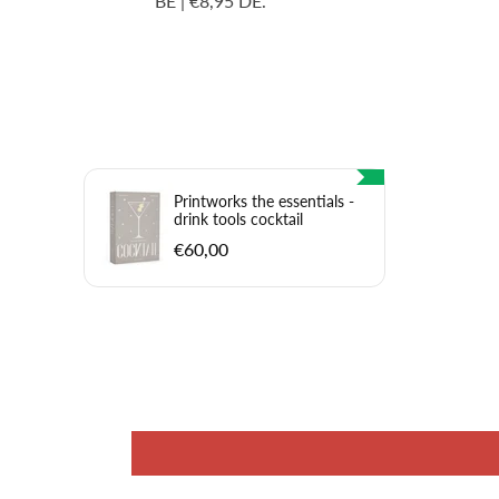
BE | €8,95 DE.
Printworks the essentials -
drink tools cocktail
€60,00