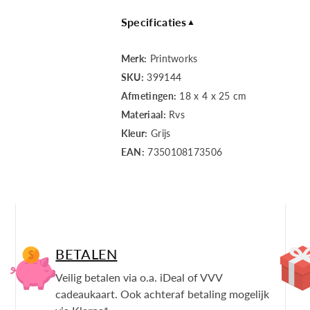
Cocktail
Cocktail
Specificaties
▲
Merk:
Printworks
SKU:
399144
Afmetingen:
18 x 4 x 25 cm
Materiaal:
Rvs
Kleur:
Grijs
EAN:
7350108173506
BETALEN
Veilig betalen via o.a. iDeal of VVV
cadeaukaart. Ook achteraf betaling mogelijk