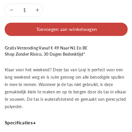
Aantal
Aantal
verlagen
verhogen
Toevoegen aan winkelwagen
voor
voor
Gratis Verzending Vanaf € 49 Naar NL En BE
LOQI
LOQI
Shop Zonder Risico, 30 Dagen Bedenktijd*
Weekender
Weekender
Klaar voor het weekend? Deze tas van Loqi is perfect voor een
-
-
lang weekend weg en is ruim genoeg om alle benodigde spullen
in mee te nemen. Wanneer je de tas niet gebruikt, is deze
Mata
Mata
gemakkelijk klein te maken en op te bergen door de tas in elkaar
te vouwen. De tas is waterafstotend en gemaakt van gerecycled
Monkey
Monkey
polyester.
Recycled
Recycled
Specificaties
▲