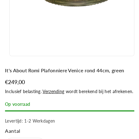
m
a
ti
e
It's About Romi Plafonniere Venice rond 44cm, green
€249,00
Inclusief belasting.
Verzending
wordt berekend bij het afrekenen.
Op voorraad
Levertijd: 1-2 Werkdagen
Aantal