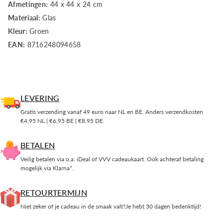
Afmetingen:
44 x 44 x 24 cm
green
green
Materiaal:
Glas
Kleur:
Groen
EAN:
8716248094658
LEVERING
Gratis verzending vanaf 49 euro naar NL en BE. Anders verzendkosten
€4,95 NL | €6,95 BE | €8,95 DE.
BETALEN
Veilig betalen via o.a. iDeal of VVV cadeaukaart. Ook achteraf betaling
mogelijk via Klarna*.
RETOURTERMIJN
Niet zeker of je cadeau in de smaak valt?Je hebt 30 dagen bedenktijd!