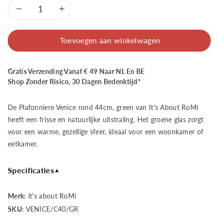
Aantal
Aantal
verlagen
verhogen
Toevoegen aan winkelwagen
voor
voor
Gratis Verzending Vanaf € 49 Naar NL En BE
It&#39;s
It&#39;s
Shop Zonder Risico, 30 Dagen Bedenktijd*
About
About
De Plafonniere Venice rond 44cm, green van It's About RoMi
Romi
Romi
heeft een frisse en natuurlijke uitstraling. Het groene glas zorgt
voor een warme, gezellige sfeer, ideaal voor een woonkamer of
Plafonniere
Plafonniere
eetkamer.
Venice
Venice
Specificaties
▲
rond
rond
Merk:
it's about RoMi
44cm,
44cm,
SKU:
VENICE/C40/GR