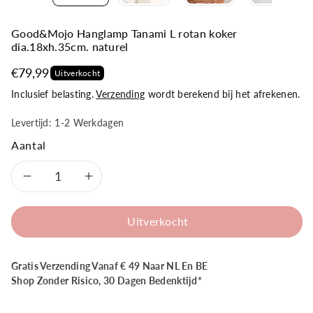
Good&Mojo Hanglamp Tanami L rotan koker
dia.18xh.35cm. naturel
€79,99
Uitverkocht
Inclusief belasting.
Verzending
wordt berekend bij het afrekenen.
Levertijd: 1-2 Werkdagen
Aantal
Aantal
Aantal
verlagen
verhogen
Uitverkocht
voor
voor
Gratis Verzending Vanaf € 49 Naar NL En BE
Good&amp;Mojo
Good&amp;Mojo
Shop Zonder Risico, 30 Dagen Bedenktijd*
Hanglamp
Hanglamp