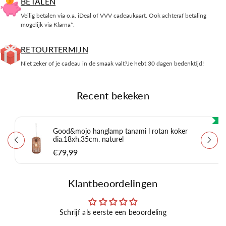
BETALEN
Veilig betalen via o.a. iDeal of VVV cadeaukaart. Ook achteraf betaling
mogelijk via Klarna*.
RETOURTERMIJN
Niet zeker of je cadeau in de smaak valt?Je hebt 30 dagen bedenktijd!
Recent bekeken
Good&mojo hanglamp tanami l rotan koker
dia.18xh.35cm. naturel
€79,99
Klantbeoordelingen
Schrijf als eerste een beoordeling