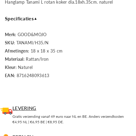
Hanglamp Tanami L rotan koker dia.18xh.35cm. naturel
Tanami
Tanami
Specificaties
▲
L
L
Merk:
GOOD&MOJO
rotan
rotan
SKU:
TANAMI/H35/N
koker
koker
Afmetingen:
18 x 18 x 35 cm
Materiaal:
Rattan/Iron
dia.18xh.35cm.
dia.18xh.35cm.
Kleur:
Naturel
naturel
naturel
EAN:
8716248093613
LEVERING
Gratis verzending vanaf 49 euro naar NL en BE. Anders verzendkosten
€4,95 NL | €6,95 BE | €8,95 DE.