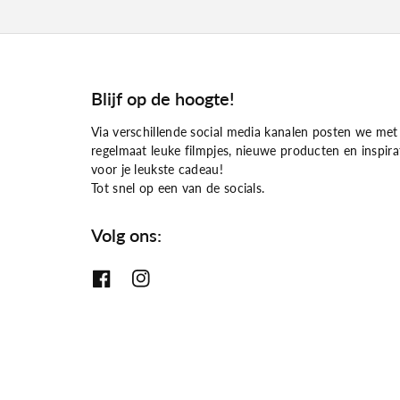
Blijf op de hoogte!
Via verschillende social media kanalen posten we met
regelmaat leuke filmpjes, nieuwe producten en inspira
voor je leukste cadeau!
Tot snel op een van de socials.
Volg ons:
F
I
a
n
c
s
e
t
b
a
o
g
o
r
k
a