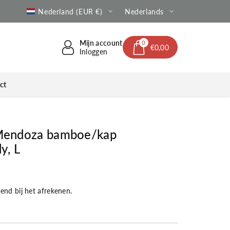
e verzending | Altijd met Track & Trace
Nederland (EUR €)
Nederlands
Mijn account
0
€0,00
Inloggen
ct
endoza bamboe/kap
y, L
nd bij het afrekenen.