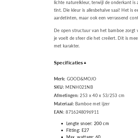
nat/burgundy,
nat/burgund
lichte naturelkleur, terwijl de onderkant i
tint. Die kleur is allesbehalve saai! Het is 
L
L
aardetinten, maar ook een verrassend contr
De open structuur van het bamboe zorgt
je voelt de sfeer die het creëert. Dit is me
met karakter.
Specificaties
▲
Merk:
GOOD&MOJO
SKU:
MENH021NB
Afmetingen:
253 x 40 x 53/253 cm
Materiaal:
Bamboe met ijzer
EAN:
8716248096911
Lengte snoer: 200 cm
Fitting: E27
Max. wattage: 60