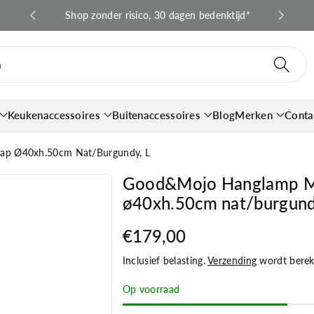
 en BE*
Shop zonder risico, 30 dagen bedenktijd*
Snell
n
Keukenaccessoires
Buitenaccessoires
Blog
Merken
Conta
p Ø40xh.50cm Nat/burgundy, L
Good&Mojo Hanglamp M
ø40xh.50cm nat/burgund
€179,00
Inclusief belasting.
Verzending
wordt bereke
Op voorraad