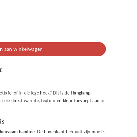
n aan winkelwagen
BE
Mojo
ttafel of in die lege hoek? Dit is de
Hanglamp
) die direct warmte, textuur én kleur toevoegt aan je
is
duurzaam bamboe
. De bovenkant behoudt zijn mooie,