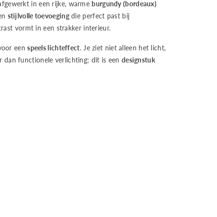
y,
s afgewerkt in een rijke, warme
burgundy (bordeaux)
een
stijlvolle toevoeging
die perfect past bij
ast vormt in een strakker interieur.
 voor een
speels lichteffect
. Je ziet niet alleen het licht,
er dan functionele verlichting; dit is een
designstuk