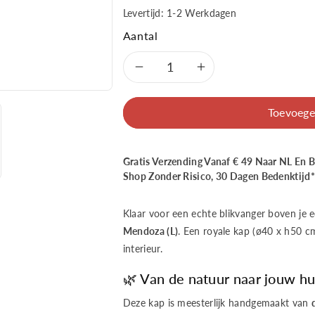
Levertijd: 1-2 Werkdagen
Aantal
Aantal
Aantal
verlagen
verhogen
Toevoege
voor
voor
Gratis Verzending Vanaf € 49 Naar NL En 
Good&amp;Mojo
Good&amp;
Shop Zonder Risico, 30 Dagen Bedenktijd*
Hanglamp
Hanglamp
Klaar voor een echte blikvanger boven je ee
Mendoza
Mendoza
Mendoza (L)
. Een royale kap (ø40 x h50 cm
interieur.
bamboe/kap
bamboe/kap
🌿 Van de natuur naar jouw hu
ø40xh.50cm
ø40xh.50cm
Deze kap is meesterlijk handgemaakt van