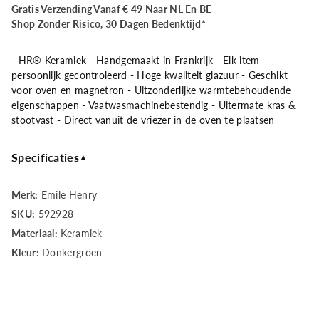
Gratis Verzending Vanaf € 49 Naar NL En BE
Emile
Emile
Shop Zonder Risico, 30 Dagen Bedenktijd*
Henry
Henry
- HR® Keramiek - Handgemaakt in Frankrijk - Elk item
persoonlijk gecontroleerd - Hoge kwaliteit glazuur - Geschikt
Schaal
Schaal
voor oven en magnetron - Uitzonderlijke warmtebehoudende
eigenschappen - Vaatwasmachinebestendig - Uitermate kras &
rechthoekig
rechthoekig
stootvast - Direct vanuit de vriezer in de oven te plaatsen
-
-
Specificaties
▲
420x270mm
420x270mm
Merk:
Emile Henry
-
-
SKU:
592928
Cèdre
Cèdre
Materiaal:
Keramiek
Kleur:
Donkergroen