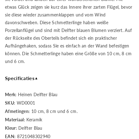
etwas Glück zeigen sie kurz das Innere ihrer zarten Flügel, bevor
Schmetterling
Schmetterling
sie diese wieder zusammenklappen und vom Wind
davonschweben. Diese Schmetterlinge haben weiße
-
-
Porzellanflügel und sind mit Delfter blauen Blumen verziert. Auf
3er
3er
der Rückseite des Oberteils befindet sich ein praktischer
Aufhängehaken, sodass Sie es einfach an der Wand befestigen
Set
Set
können. Die Schmetterlinge haben eine Größe von 10 cm, 8 cm
und 6 cm.
Specificaties
▲
Merk:
Heinen Delfter Blau
SKU:
WD0001
Afmetingen:
10 cm, 8 cm und 6 cm.
Materiaal:
Keramik
Kleur:
Delfter Blau
EAN:
8721048302940