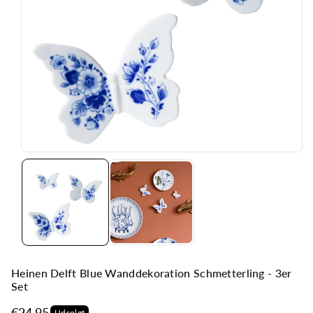
ri
n
g
e
n
Heinen Delft Blue Wanddekoration Schmetterling - 3er
Set
€24,95
Udsolgt