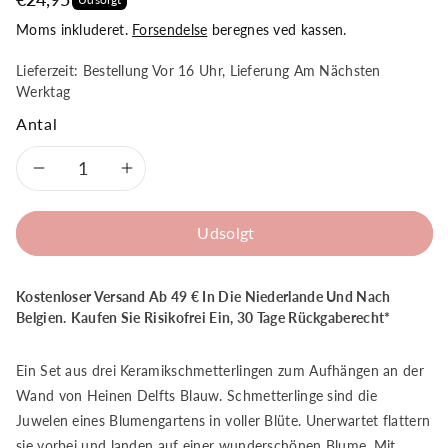
Moms inkluderet.
Forsendelse
beregnes ved kassen.
Lieferzeit: Bestellung Vor 16 Uhr, Lieferung Am Nächsten
Werktag
Antal
Formindsk
Øg
antal
antal
Udsolgt
for
for
Kostenloser Versand Ab 49 € In Die Niederlande Und Nach
Heinen
Heinen
Belgien.
Kaufen Sie Risikofrei Ein, 30 Tage Rückgaberecht*
Delft
Delft
Ein Set aus drei Keramikschmetterlingen zum Aufhängen an der
Blue
Blue
Wand von Heinen Delfts Blauw. Schmetterlinge sind die
Juwelen eines Blumengartens in voller Blüte. Unerwartet flattern
Wanddekoration
Wanddekoration
sie vorbei und landen auf einer wunderschönen Blume. Mit