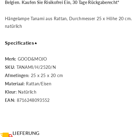
Good&amp;Mojo
Good&amp;Mojo
Belgien.
Kaufen Sie Risikofrei Ein, 30 Tage Rückgaberecht*
Hängelampe
Hängelampe
Hängelampe Tanami aus Rattan, Durchmesser 25 x Höhe 20 cm.
Tanami
Tanami
natürlich
Rattan
Rattan
Specificaties
▲
Durchmesser
Durchmesser
Merk:
GOOD&MOJO
25
25
SKU:
TANAMI/H/2520/N
Afmetingen:
25 x 25 x 20 cm
x
x
Materiaal:
Rattan/Eisen
Höhe
Höhe
Kleur:
Natürlich
EAN:
8716248093552
20
20
cm.
cm.
natürlich
natürlich
LIEFERUNG