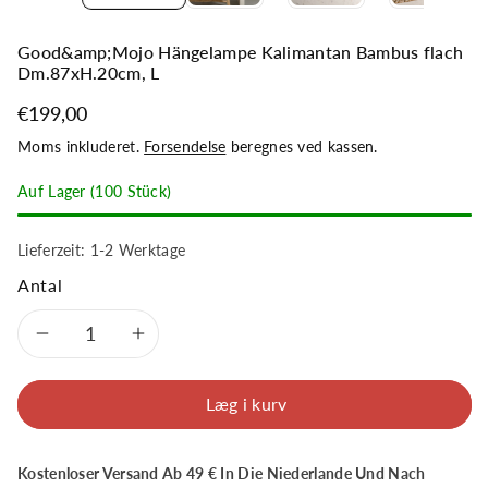
Good&amp;Mojo Hängelampe Kalimantan Bambus flach
Dm.87xH.20cm, L
€199,00
Moms inkluderet.
Forsendelse
beregnes ved kassen.
Auf Lager (100 Stück)
Lieferzeit: 1-2 Werktage
Antal
Formindsk
Øg
antal
antal
Læg i kurv
for
for
Kostenloser Versand Ab 49 € In Die Niederlande Und Nach