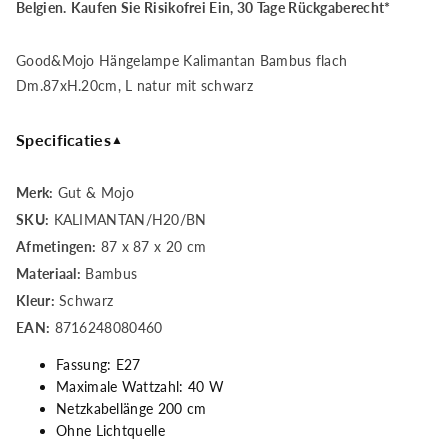
Good&amp;Mojo
Good&amp;Mojo
Belgien.
Kaufen Sie Risikofrei Ein, 30 Tage Rückgaberecht*
Hängelampe
Hängelampe
Good&Mojo Hängelampe Kalimantan Bambus flach
Kalimantan
Kalimantan
Dm.87xH.20cm, L natur mit schwarz
Bambus
Bambus
Specificaties
▲
flach
flach
Merk:
Gut & Mojo
Dm.87xH.20cm,
Dm.87xH.20cm,
SKU:
KALIMANTAN/H20/BN
Afmetingen:
87 x 87 x 20 cm
L
L
Materiaal:
Bambus
Kleur:
Schwarz
EAN:
8716248080460
Fassung: E27
Maximale Wattzahl: 40 W
Netzkabellänge 200 cm
Ohne Lichtquelle